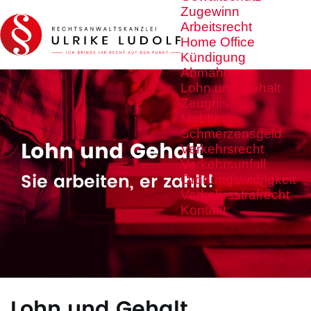
Zugewinn
Arbeitsrecht
Home Office
Kündigung
Abmahnung
Lohn und Gehalt
Zeugnis
Mobbing
Schmerzensgeld
Lohn und Gehalt
Verkehrsrecht
Verkehrsunfall
Sie arbeiten, er zahlt!
Ordnungswidrigkeit
Verkehrsstrafrecht
Kontakt
Lohn und Gehalt