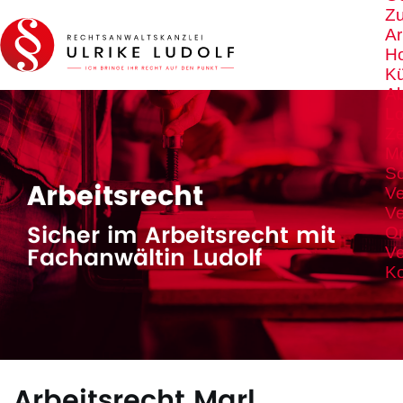
Z
Ar
Ho
K
A
Lo
Ze
M
S
Arbeitsrecht
Ve
Ve
Sicher im Arbeitsrecht mit
Or
Fachanwältin Ludolf
Ve
Ko
Arbeitsrecht Marl