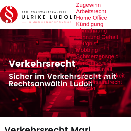
Zugewinn
Arbeitsrecht
Home Office
Kündigung
Abmahnung
Lohn und Gehalt
Zeugnis
Mobbing
Schmerzensgeld
Verkehrsrecht
Verkehrsrecht
Verkehrsunfall
Sicher im Verkehrsrecht mit
Ordnungswidrigkeit
Rechtsanwältin Ludolf
Verkehrsstrafrecht
Kontakt
Verkehrsrecht Marl