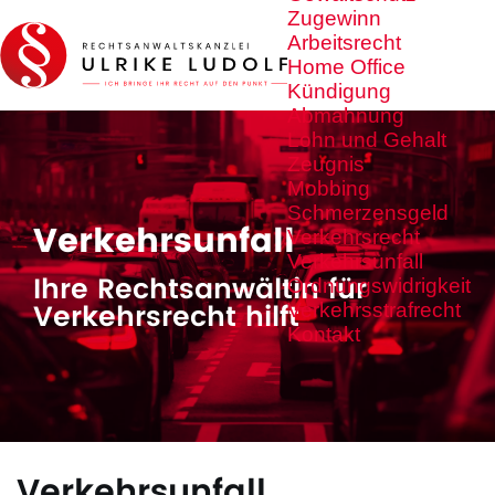
Zugewinn
Arbeitsrecht
Home Office
Kündigung
Abmahnung
Lohn und Gehalt
Zeugnis
Mobbing
Schmerzensgeld
Verkehrsunfall
Verkehrsrecht
Verkehrsunfall
Ihre Rechtsanwältin für
Ordnungswidrigkeit
Verkehrsrecht hilft
Verkehrsstrafrecht
Kontakt
Verkehrsunfall